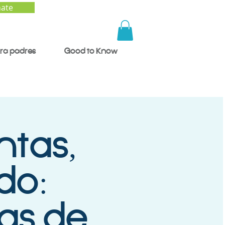
ate
ra padres
Good to Know
ntas,
do:
as de