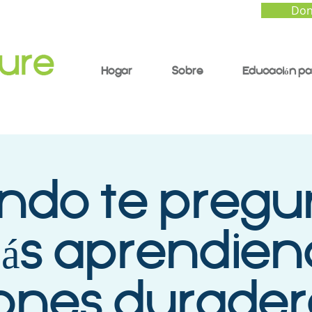
Don
Hogar
Sobre
Educación pa
do te pregu
tás aprendien
iones durader