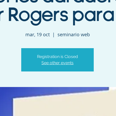
r Rogers para
mar, 19 oct
  |  
seminario web
Registration is Closed
See other events