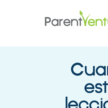
Cuan
es
lecc