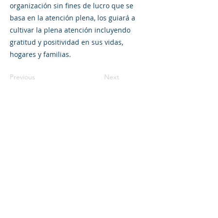
organización sin fines de lucro que se
basa en la atención plena, los guiará a
cultivar la plena atención incluyendo
gratitud y positividad en sus vidas,
hogares y familias.
Previous
Next
©2023 La empresa matriz. Todos los
derechos reservados.
Parent Venture es una organización sin
fines de lucro 501(c)(3) (FEIN:
83-
2544602)
.
Translation Disclaimer