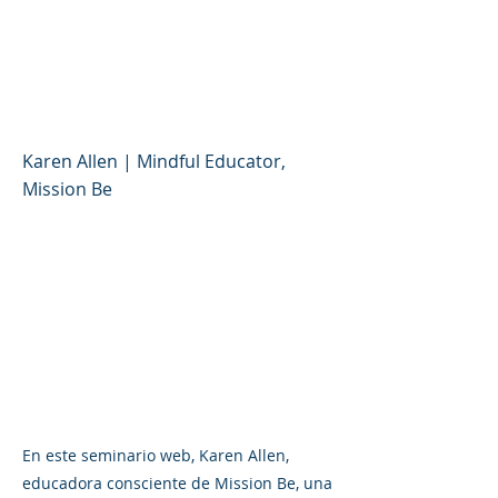
gratitud y las prácticas
positivas a su hogar
(español)
Karen Allen | Mindful Educator,
Mission Be
En este seminario web, Karen Allen,
educadora consciente de Mission Be, una