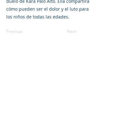
duelo de Kara Palo Alto. Ella compartirá
cómo pueden ser el dolor y el luto para
los niños de todas las edades.
Previous
Next
©2023 La empresa matriz. Todos los
derechos reservados.
Parent Venture es una organización sin
fines de lucro 501(c)(3) (FEIN:
83-
2544602)
.
Translation Disclaimer