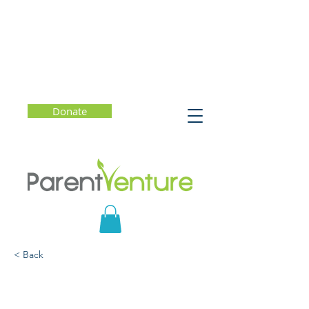
Donate
< Back
Duelo y pérdida en niños
y adolescentes (Grief and