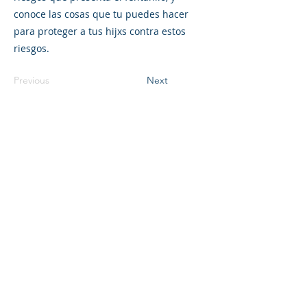
conoce las cosas que tu puedes hacer
para proteger a tus hijxs contra estos
riesgos.
Previous
Next
©2023 La empresa matriz. Todos los
derechos reservados.
Parent Venture es una organización sin
fines de lucro 501(c)(3) (FEIN:
83-
2544602)
.
Translation Disclaimer