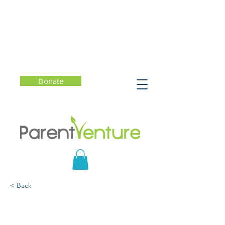
Donate
< Back
Educacion Preventiva
Sobre el Fentanilo