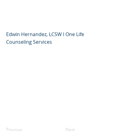
principios para crear
niños efectivos
Edwin Hernandez, LCSW l One Life
Counseling Services
Previous
Next