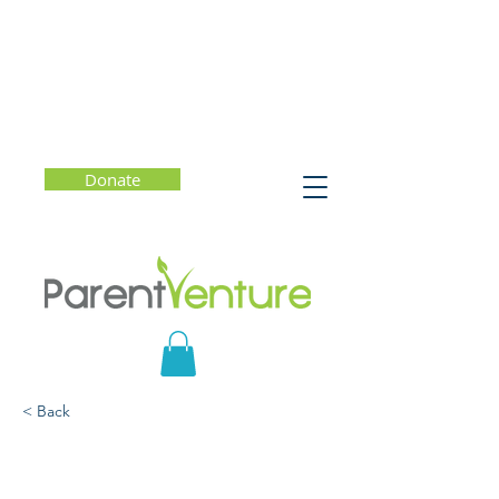
Donate
< Back
Foro de padres #10
(español) l Cinco