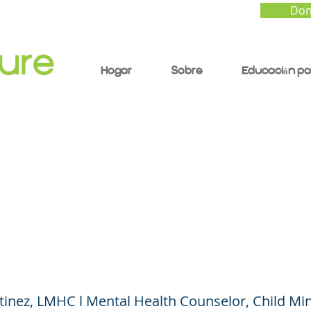
Don
Hogar
Sobre
Educación pa
enga la calma: cómo
ar el estrés y la ans
nte COVID-19
inez, LMHC l Mental Health Counselor, Child Min