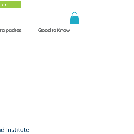
ate
ra padres
Good to Know
iedad
d Institute