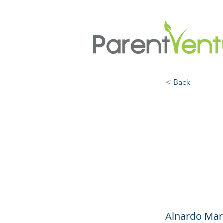
< Back
Mant
manej
dura
Alnardo Mart