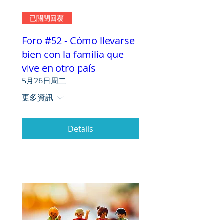
已關閉回覆
Foro #52 - Cómo llevarse
bien con la familia que
vive en otro país
5月26日周二
更多資訊
Details