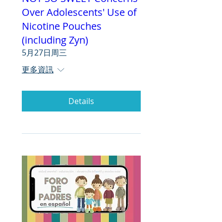
Over Adolescents' Use of
Nicotine Pouches
(including Zyn)
5月27日周三
更多資訊
Details