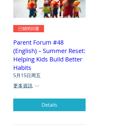
已關閉回覆
Parent Forum #48
(English) – Summer Reset:
Helping Kids Build Better
Habits
5月15日周五
更多資訊
Details