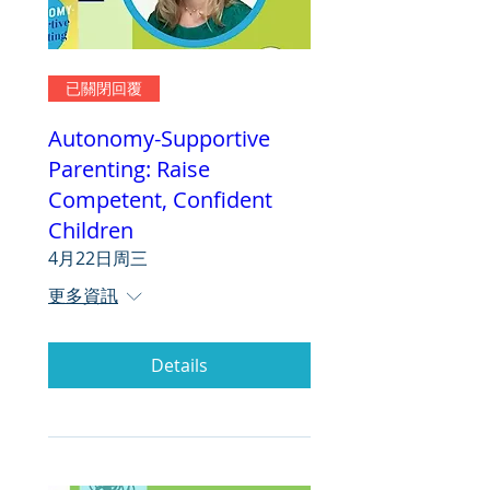
已關閉回覆
Autonomy-Supportive
Parenting: Raise
Competent, Confident
Children
4月22日周三
更多資訊
Details