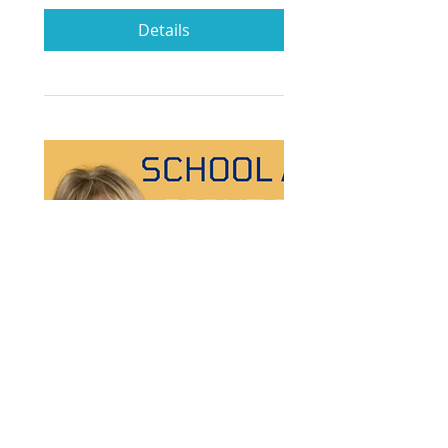
Details
已關閉回覆
The College Solution:
Finding the Right School
at the Right Price
4月15日周三