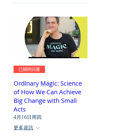
已關閉回覆
Ordinary Magic: Science
of How We Can Achieve
Big Change with Small
Acts
4月16日周四
更多資訊