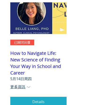
已關閉回覆
How to Navigate Life:
New Science of Finding
Your Way in School and
Career
5月14日周四
更多資訊
Details