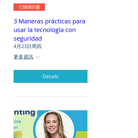
已關閉回覆
3 Maneras prácticas para
usar la tecnología con
seguridad
4月23日周四
更多資訊
Details