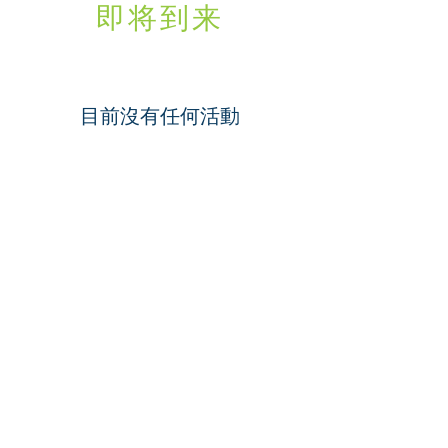
即将到来
目前沒有任何活動
©2023 母公司。版权所有.
Parent Venture 是一家 501(c)(3) 非营利组织
（FEIN：83-2544602）。
Translation Disclaimer