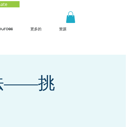
ate
ources
更多的
资源
法——挑