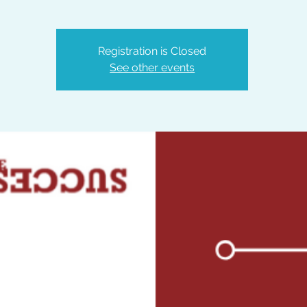
Registration is Closed
See other events