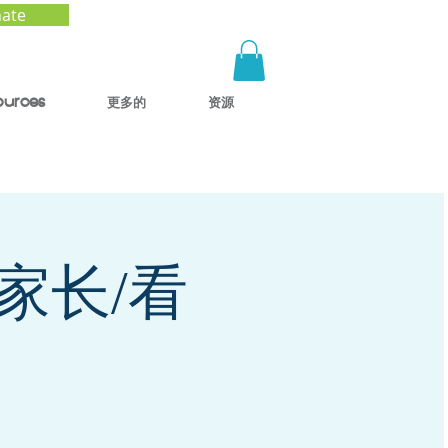
ate
ources
更多的
资源
 家长/看
）