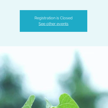
Registration is Closed
See other events