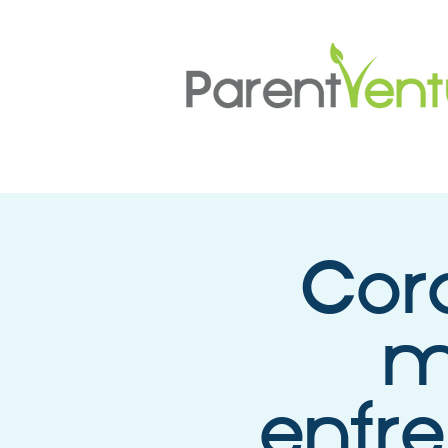
Cor
m
enfre