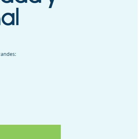
al
randes: