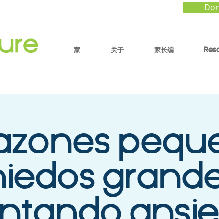
Don
家
关于
家长编
Res
azones peque
iedos grande
ntando ansie