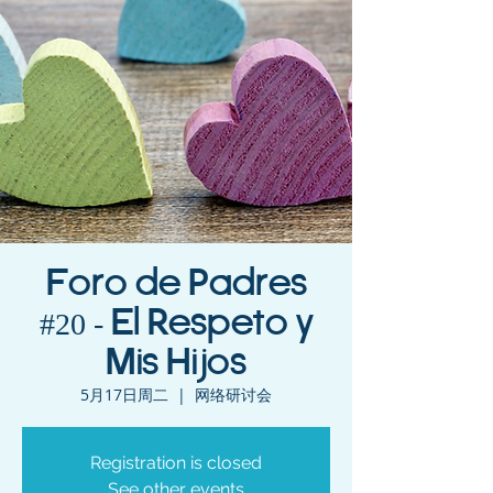
Foro de Padres
#20 - El Respeto y
Mis Hijos
5月17日周二
  |  
网络研讨会
Registration is closed
See other events