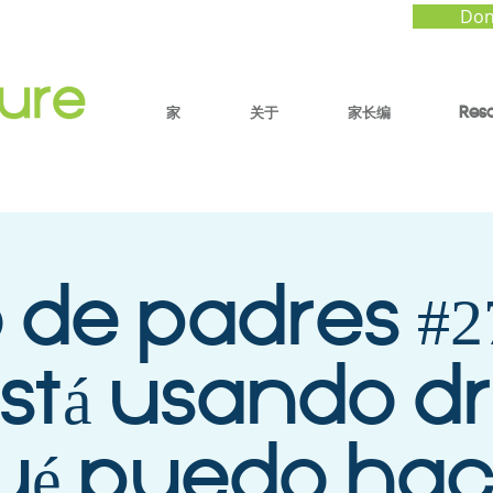
Don
家
关于
家长编
Res
 de padres #27
está usando d
ué puedo hac