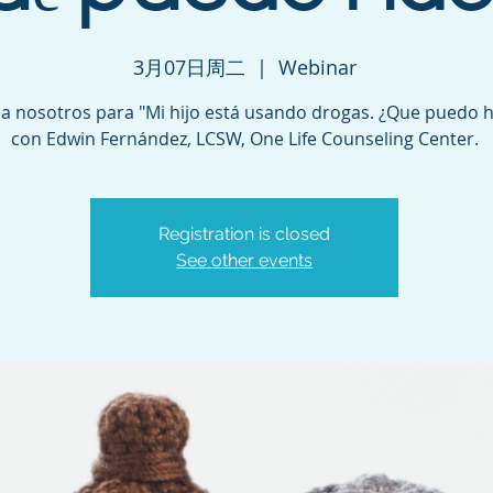
3月07日周二
  |  
Webinar
a nosotros para "Mi hijo está usando drogas. ¿Que puedo h
con Edwin Fernández, LCSW, One Life Counseling Center.
Registration is closed
See other events