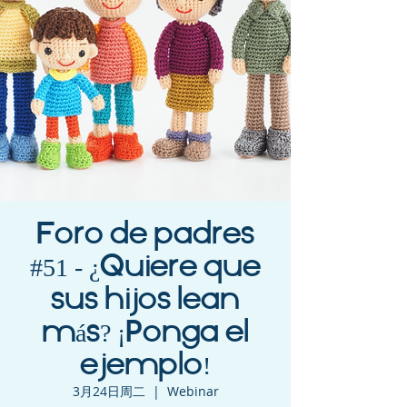
Foro de padres
#51 - ¿Quiere que
sus hijos lean
más? ¡Ponga el
ejemplo!
3月24日周二
  |  
Webinar