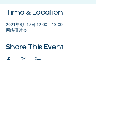
Time & Location
2021年3月17日 12:00 – 13:00
网络研讨会
Share This Event
©2023 母公司。版权所有.
Parent Venture 是一家 501(c)(3) 非营利组织
（FEIN：83-2544602）。
Translation Disclaimer