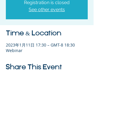
Registration is closed
See other events
Time & Location
2023年1月11日 17:30 – GMT-8 18:30
Webinar
Share This Event
©2023 母公司。版权所有.
Parent Venture 是一家 501(c)(3) 非营利组织
（FEIN：83-2544602）。
Translation Disclaimer