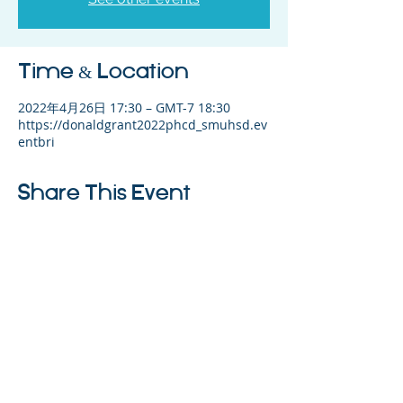
Time & Location
2022年4月26日 17:30 – GMT-7 18:30
https://donaldgrant2022phcd_smuhsd.ev
entbri
Share This Event
©2023 母公司。版权所有.
Parent Venture 是一家 501(c)(3) 非营利组织
（FEIN：83-2544602）。
Translation Disclaimer