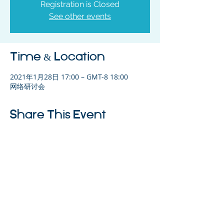
Registration is Closed
See other events
Time & Location
2021年1月28日 17:00 – GMT-8 18:00
网络研讨会
Share This Event
©2023 母公司。版权所有.
Parent Venture 是一家 501(c)(3) 非营利组织
（FEIN：83-2544602）。
Translation Disclaimer