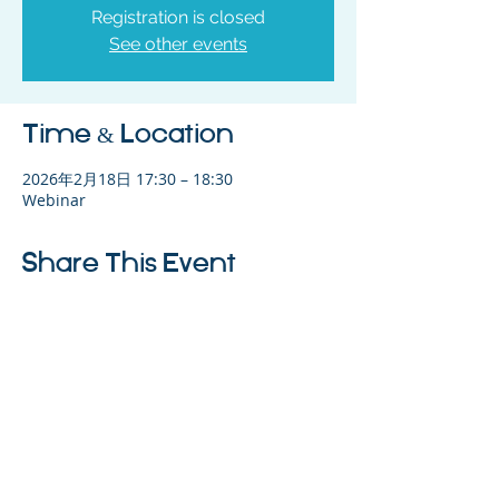
Registration is closed
See other events
Time & Location
2026年2月18日 17:30 – 18:30
Webinar
Share This Event
©2023 母公司。版权所有.
Parent Venture 是一家 501(c)(3) 非营利组织
（FEIN：83-2544602）。