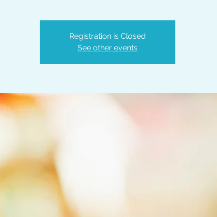
Registration is Closed
See other events