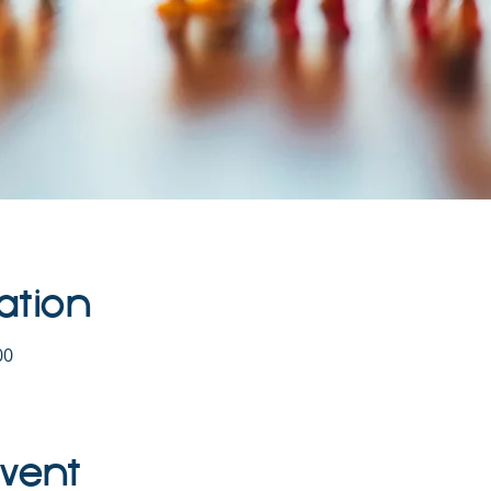
ation
00
Event