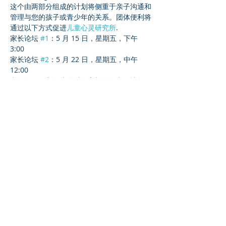
这个由两部分组成的计划将侧重于亲子沟通和
管理与您的孩子或青少年的关系。团体便利将
通过以下方式促进
儿童心灵研究所
.
家长论坛 
#1
：5 月 15 日，星期五，下午 
3:00
家长论坛 
#2
：5 月 22 日，星期五，中午 
12:00
空间有限！立即注册以在家长论坛中保护您
的 wpaot。
Read More >
Share This Event
©2023 母公司。版权所有.
Parent Venture 是一家 501(c)(3) 非营利组织