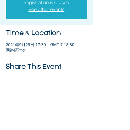
Registration is Closed
See other events
Time & Location
2021年9月29日 17:30 – GMT-7 18:30
网络研讨会
Share This Event
©2023 母公司。版权所有.
Parent Venture 是一家 501(c)(3) 非营利组织
（FEIN：83-2544602）。
Translation Disclaimer