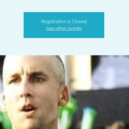
Registration is Closed
See other events