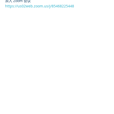
加入 Zoom 会议
https://us02web.zoom.us/j/85468225448
Read More >
Share This Event
©2023 母公司。版权所有.
Parent Venture 是一家 501(c)(3) 非营利组织
（FEIN：83-2544602）。
Translation Disclaimer