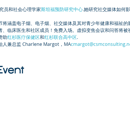
究员和社会心理学家
斯坦福预防研究中心
.她研究社交媒体如何
节将涵盖电子烟、电子烟、社交媒体及其对青少年健康和福祉的
者、临床医生和社区成员！免费入场。虚拟变焦会议和问答将被
赞助
红杉医疗保健区
和
红杉联合高中区
.
监 Charlene Margot，MA
cmargot@csmconsulting.n
Event