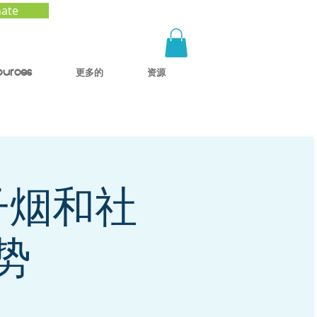
ate
ources
更多的
资源
子烟和社
势