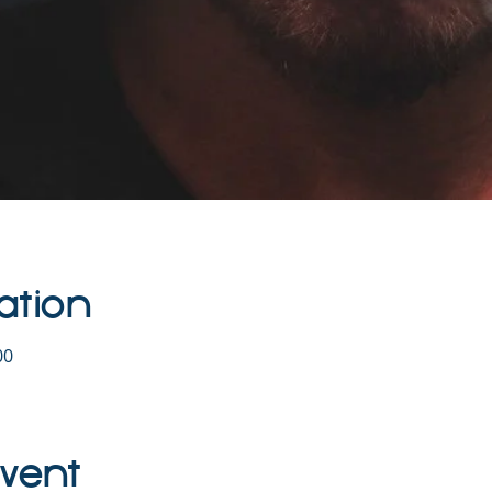
ation
00
Event