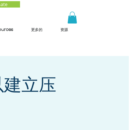
ate
ources
更多的
资源
以建立压