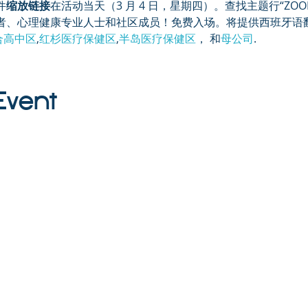
件
缩放链接
在活动当天（3 月 4 日，星期四）。查找主题行“ZOOM 
者、心理健康专业人士和社区成员！免费入场。将提供西班牙语
合高中区
,
红杉医疗保健区
,
半岛医疗保健区
， 和
母公司
.
argot，MA，联合创始人兼首席执行官，
母公司
（家长教育系列）
org
Event