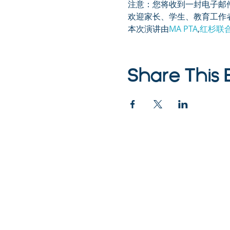
注意：您将收到一封电子邮
欢迎家长、学生、教育工作
本次演讲由
MA PTA
,
红杉联
问题？联系 Charlene M
cmargot@parentventure.
Share This 