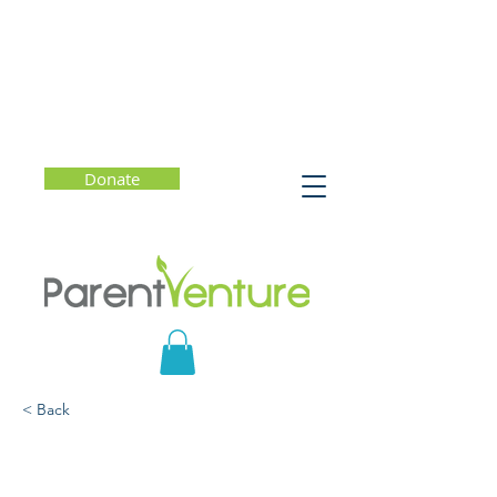
Donate
< Back
¿Qué hacer si mi hijo(a)
habla de suicidio? - Foro