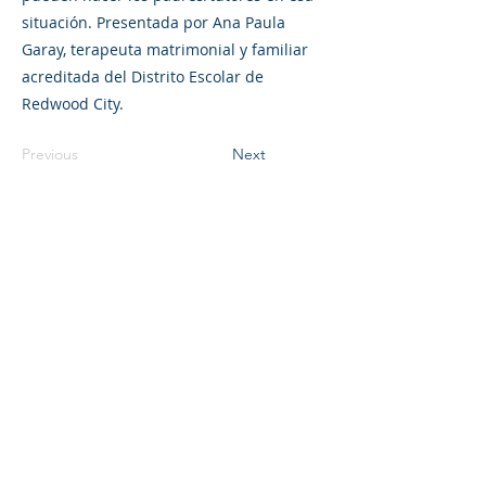
situación. Presentada por Ana Paula
Garay, terapeuta matrimonial y familiar
acreditada del Distrito Escolar de
Redwood City.
Previous
Next
©2023 母公司。版权所有.
Parent Venture 是一家 501(c)(3) 非营利组织
（FEIN：83-2544602）。
Translation Disclaimer