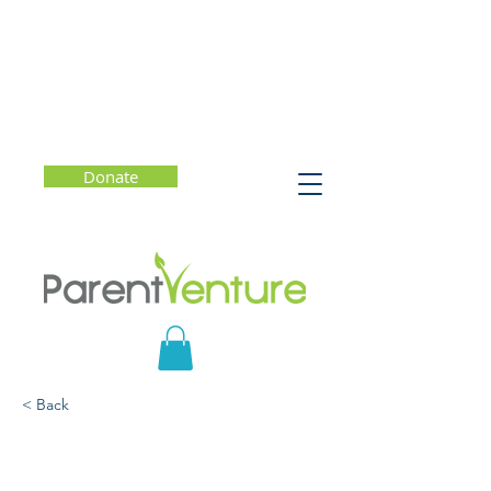
Donate
< Back
¿Qué hacer si mi hijo(a)
habla de suicidio? - Foro