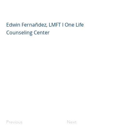
Los Cambios Escolare
Edwin Fernañdez, LMFT l One Life
Counseling Center
Previous
Next