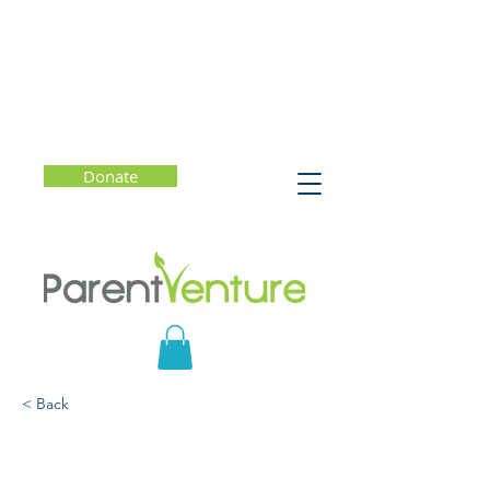
Donate
< Back
Ahora Que Sigue? Ayude
a Su Hijo a Adaptarse a