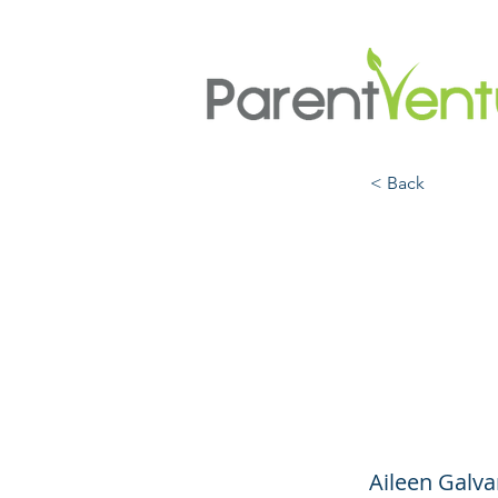
< Back
Apoye
comid
padre
Aileen Galv