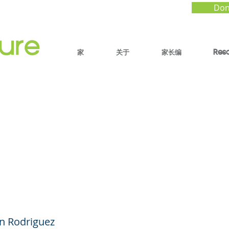
Don
家
关于
家长编
Res
 la salud de su hijo(
a y nutrición - Foro 
s #44 (español)
an Rodriguez