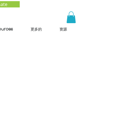
ate
ources
更多的
资源
a) con
de