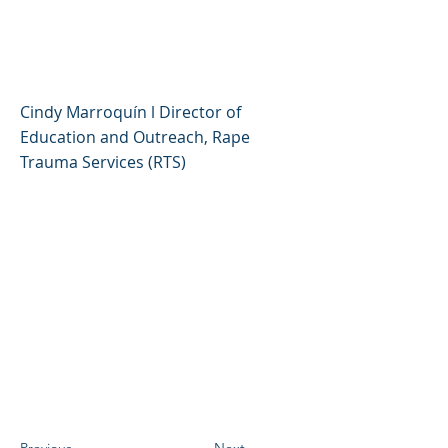
sociales de forma segura
(español)
Cindy Marroquín l Director of
Education and Outreach, Rape
Trauma Services (RTS)
Previous
Next