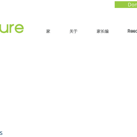
Don
家
关于
家长编
Res
dar una linda navid
ijos sin endeudarse -
dres #49 (español)
s