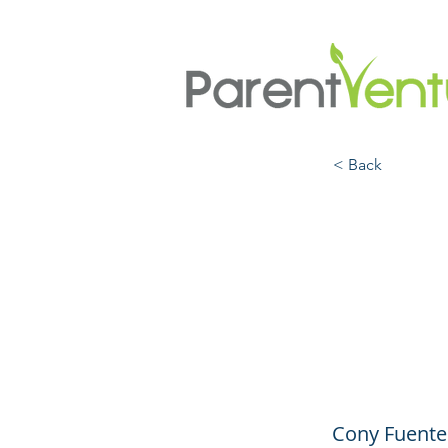
< Back
Cómo 
sus h
de pa
Cony Fuente