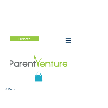
Donate
< Back
Educacion Preventiva
Sobre el Fentanilo