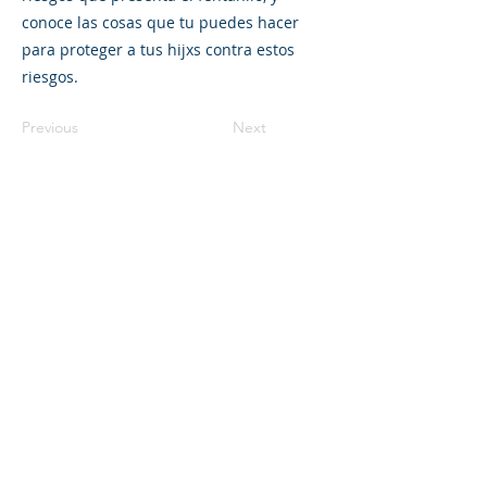
conoce las cosas que tu puedes hacer
para proteger a tus hijxs contra estos
riesgos.
Previous
Next
©2023 母公司。版权所有.
Parent Venture 是一家 501(c)(3) 非营利组织
（FEIN：83-2544602）。
Translation Disclaimer