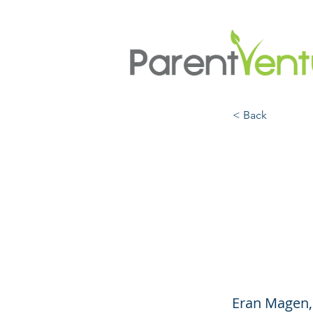
< Back
Maste
Const
Paren
Eran Magen