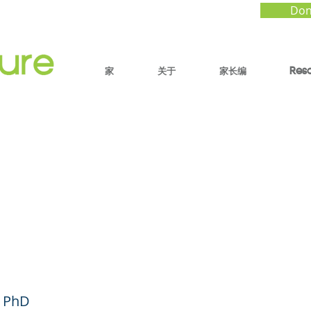
Don
家
关于
家长编
Res
ring the Art of
ructive Feedback -
t Forum #31 (English
, PhD