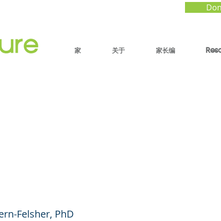
Don
家
关于
家长编
Res
o Sweet: Concerns O
scents' Use of Nicot
es (like Zyn)
ern-Felsher, PhD