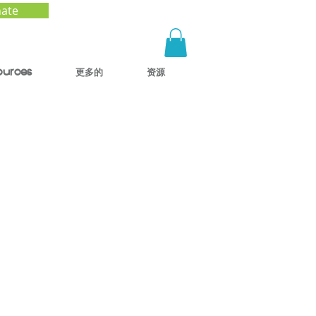
ate
ources
更多的
资源
ver
ine