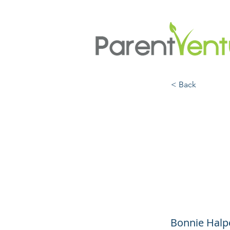
< Back
Not S
Adole
Pouch
Bonnie Halp