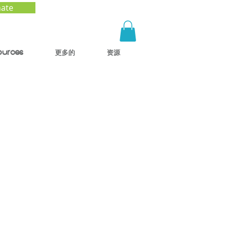
ate
ources
更多的
资源
aising
be