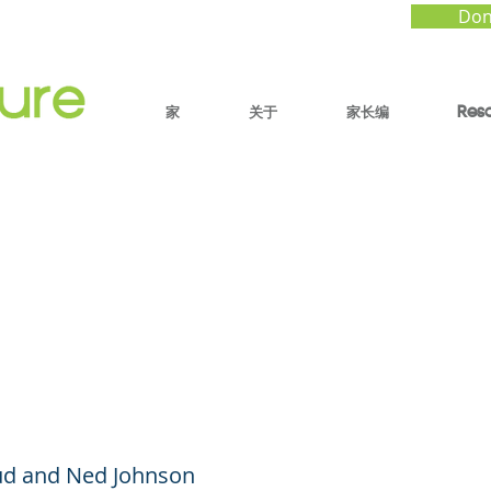
Don
家
关于
家长编
Res
even Principles for R
f-Driven Child (YouTu
s)
xrud and Ned Johnson