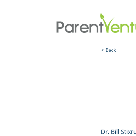
< Back
The S
a Sel
Short
Dr. Bill Sti